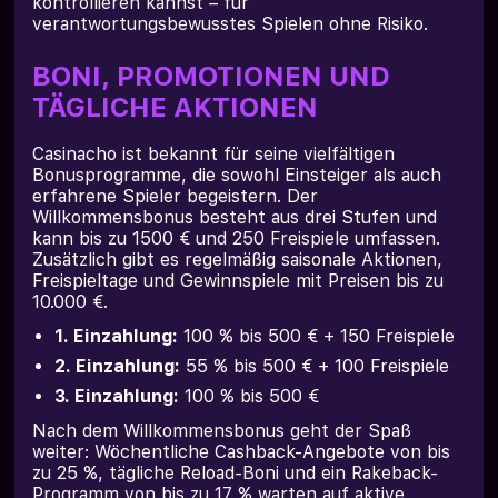
kontrollieren kannst – für
verantwortungsbewusstes Spielen ohne Risiko.
BONI, PROMOTIONEN UND
TÄGLICHE AKTIONEN
Casinacho ist bekannt für seine vielfältigen
Bonusprogramme, die sowohl Einsteiger als auch
erfahrene Spieler begeistern. Der
Willkommensbonus besteht aus drei Stufen und
kann bis zu 1500 € und 250 Freispiele umfassen.
Zusätzlich gibt es regelmäßig saisonale Aktionen,
Freispieltage und Gewinnspiele mit Preisen bis zu
10.000 €.
1. Einzahlung:
100 % bis 500 € + 150 Freispiele
2. Einzahlung:
55 % bis 500 € + 100 Freispiele
3. Einzahlung:
100 % bis 500 €
Nach dem Willkommensbonus geht der Spaß
weiter: Wöchentliche Cashback-Angebote von bis
zu 25 %, tägliche Reload-Boni und ein Rakeback-
Programm von bis zu 17 % warten auf aktive