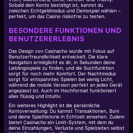
Sobald dein Konto bestätigt ist, kannst du
zwischen Echtgeldmodus und Demospiel wählen –
perfekt, um das Casino risikofrei zu testen.
BESONDERE FUNKTIONEN UND
BENUTZERERLEBNIS
Das Design von Casinacho wurde mit Fokus auf
Benutzerfreundlichkeit entwickelt. Die klare
Navigation ermöglicht es dir, in Sekunden deine
Lieblingsspiele zu finden, und die Suchfunktion
sorgt für noch mehr Komfort. Der Nachtmodus
sorgt für entspanntes Spielen bei wenig Licht,
während die mobile Version perfekt an jedes Gerät
angepasst ist. Auch im Hochformat funktioniert
alles flüssig und intuitiv.
Ein weiteres Highlight ist die persönliche
Kontoverwaltung: Du kannst Transaktionen, Boni
und deine Spielhistorie in Echtzeit einsehen. Zudem
bietet Casinacho ein Limit-System, mit dem du
deine Einzahlungen, Verluste und Spielzeiten selbst