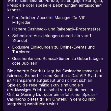
Wette sammelst du Punkte, die du gegen Echtgeld,
Freispiele oder spezielle Belohnungen eintauschen
kannst.
Persönlicher Account-Manager für VIP-
Mitglieder
Höhere Cashback- und Rakeback-Prozentsätze
Schnellere Auszahlungen (innerhalb von 1
Stunde)
Exklusive Einladungen zu Online-Events und
Turnieren
Geschenke und Bonusaktionen zu Geburtstagen
oder Jubiläen
Die oberste Priorität liegt bei Casinacho immer auf
Fairness, Sicherheit und Komfort. Das VIP-System
ist transparent aufgebaut und richtet sich an
Spieler, die regelmäßig aktiv sind und ein
erstklassiges Erlebnis schätzen. Ob du neu im
Online-Gaming bist oder ein erfahrener Spieler –
Casinacho bietet dir ein Umfeld, in dem du dich
langfristig wohlfühlen wirst.