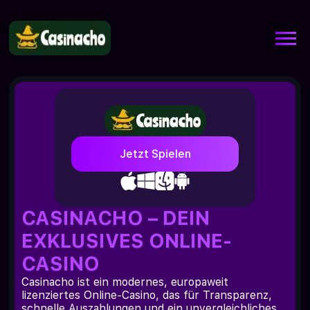
Jetzt Spielen
CASINACHO – DEIN
EXKLUSIVES ONLINE-
CASINO
Casinacho ist ein modernes, europaweit
lizenziertes Online-Casino, das für Transparenz,
schnelle Auszahlungen und ein unvergleichliches