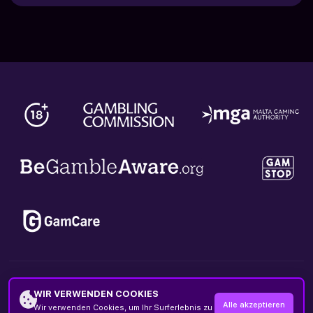
Diese Website dient ausschließlich
WIR VERWENDEN COOKIES
Informationszwecken und bietet keine Glücksspiele
Alle akzeptieren
Wir verwenden Cookies, um Ihr Surferlebnis zu