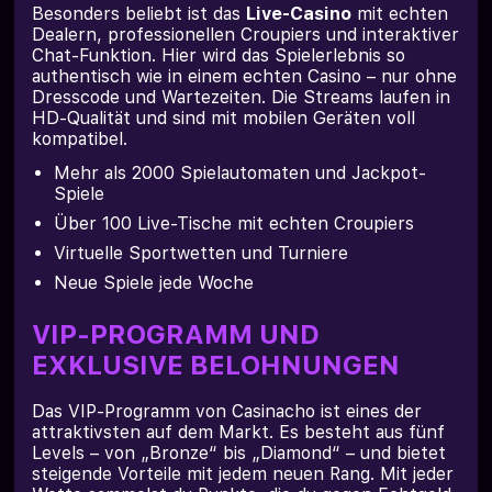
Besonders beliebt ist das
Live-Casino
mit echten
Dealern, professionellen Croupiers und interaktiver
Chat-Funktion. Hier wird das Spielerlebnis so
authentisch wie in einem echten Casino – nur ohne
Dresscode und Wartezeiten. Die Streams laufen in
HD-Qualität und sind mit mobilen Geräten voll
kompatibel.
Mehr als 2000 Spielautomaten und Jackpot-
Spiele
Über 100 Live-Tische mit echten Croupiers
Virtuelle Sportwetten und Turniere
Neue Spiele jede Woche
VIP-PROGRAMM UND
EXKLUSIVE BELOHNUNGEN
Das VIP-Programm von Casinacho ist eines der
attraktivsten auf dem Markt. Es besteht aus fünf
Levels – von „Bronze“ bis „Diamond“ – und bietet
steigende Vorteile mit jedem neuen Rang. Mit jeder